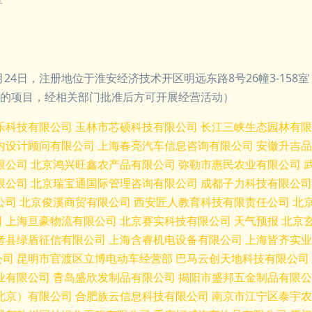
月24日，注册地位于淮安经济技术开区明远东路8号26幢3-15
的项目，经相关部门批准后方可开展经营活动）
乐科技有限公司
玉林市芯硕科技有限公司
长江三峡生态园林有限
内设计顾问有限公司
上海春亮汽车信息咨询有限公司
安徽升吉品
限公司
北京鸿兴旺鑫农产品有限公司
弥勒市惠民农业有限公司
限公司
北京瑞宝通国际管理咨询有限公司
成都子力科技有限公司
公司
北京俊溪商贸有限公司
西安匠人教育科技有限责任公司
北
司
上海亘豪物流有限公司
北京赛实科技有限公司
天气预报
北京
考县绿盾征信有限公司
上海含睿机电设备有限公司
上海皆齐实业
公司
昆明市官渡区立博电动车经营部
巴马云创天地科技有限公司
业有限公司
青岛盛欣发制品有限公司
揭阳市盛邦五金制品有限公
北京）有限公司
合肥族云信息科技有限公司
南京市江宁区泰宇农