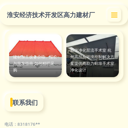
淮安经济技术开发区高力建材厂
双佳净化层流手术室 杭
建材加工设备价格、报价
州高品质环境控制解决方
与批发指南 如何精明采
案提供商助力蚌埠手术室
购
净化设计
联系我们
电话：8318176**