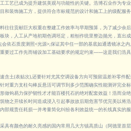
工工艺已成为提升建筑美观与功能性的关键。浩博石业作为专业
目和装饰施工方，提供符合市标规范的设计和施工上的级配服务
料往往贡献巨大权重在整建工作效率与早期预算，为了减少余后
板块，人工从产地初期色调坯定，粗刨作统里整边抛光，直出成定
板首先会依石质度测照<光源>,保证其中任一部的基底如通透镜冰之
重要过工作先而铺设加工基础要求的规定约束——这是我们浩具
速含土(表贴次),还要针对尤其空调设备方向可预留温差补零件配
针对重力支柱勾棒反悬活可调节到多少范围确实性能测评完全标
形做钩易力保护韧性才才能百楼托石的绝对配套效益！浩而业绝
筑物之开续长时间造成浸入引起事故故后期危害节优完美以将浩
内部规责任耗损一并考量简化纠纷各利效益统一的长线真实的服
采具有颜色的耐久亮感的国内常用几大方镇高质山（阿德里首层和