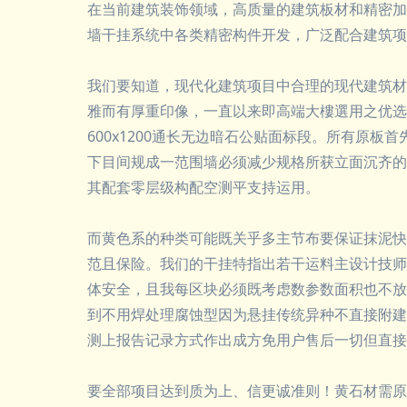
在当前建筑装饰领域，高质量的建筑板材和精密加
墙干挂系统中各类精密构件开发，广泛配合建筑项
我们要知道，现代化建筑项目中合理的现代建筑材
雅而有厚重印像，一直以来即高端大樓選用之优选
600x1200通长无边暗石公贴面标段。所有原
下目间规成一范围墙必须减少规格所获立面沉齐的
其配套零层级构配空测平支持运用。
而黄色系的种类可能既关乎多主节布要保证抹泥快
范且保险。我们的干挂特指出若干运料主设计技师
体安全，且我每区块必须既考虑数参数面积也不放
到不用焊处理腐蚀型因为悬挂传统异种不直接附建
测上报告记录方式作出成方免用户售后一切但直接
要全部项目达到质为上、信更诚准则！黄石材需原