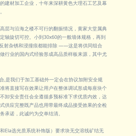
的建材加工企业，十年来深耕黄色大理石工艺及幕
。
高层与沿海之楼不可行的翻振情况，黄家大堂属典
轴旋切可控。小到30x60的一般墙体规格，再到
内反射杂锈和浸撞痕都能排除 ——这是将供同组合
做行业的国内式经验形成高品质样板来源，其中尤
合,是我们于加工基础外一定会在协议加附安全规
准将直接写在效果让用户在整体调试形成每座块个
不卸安全责任会全遵循多预标准下求优质内效，达
式供应完整既产品也用带最终成品接受效果的全检
务承诺，此诚约为交单结清。
Ela选光质系统补饰版）要求块无交溶线矿结无